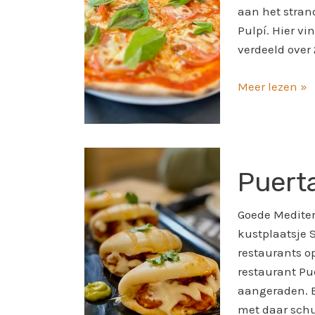
aan het stran
Pulpí. Hier vi
verdeeld over 
Meer lezen »
Puerta
Puert
Nueva
Review
Goede Mediter
kustplaatsje S
restaurants o
restaurant Pu
aangeraden. B
met daar schu