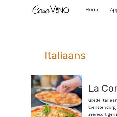
Ga
Home
Ap
naar
de
inhoud
Italiaans
La
La Co
Consentía
Review
Goede Italiaa
toeristendorpj
zeeresort gena